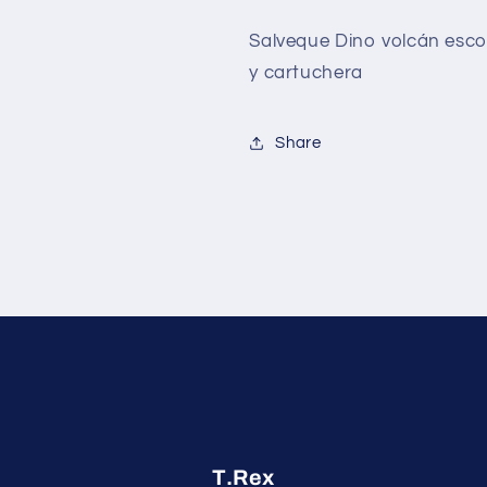
Salveque Dino volcán esco
y cartuchera
Share
T.Rex