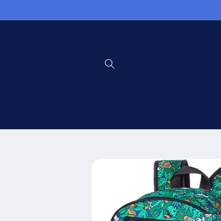
Ir
directamente
al contenido
Ir
directamente
a la
información
del producto