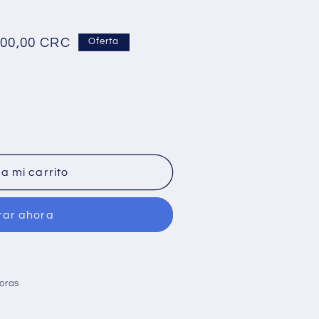
o
500,00 CRC
Oferta
a
a mi carrito
ar ahora
horas