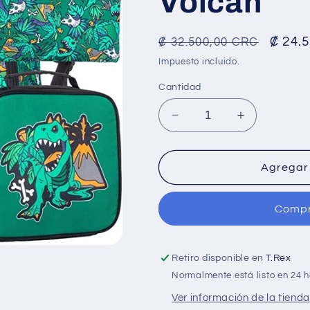
Volcán
Precio
Preci
₡ 24.
₡ 32.500,00 CRC
habitual
de
Impuesto incluido.
ofert
Cantidad
Reducir
Aumentar
cantidad
cantidad
para
para
Salveque
Salveque
Agregar 
Dino
Dino
Volcán
Volcán
Compr
Retiro disponible en
T.Rex
Normalmente está listo en 24 
Ver información de la tienda